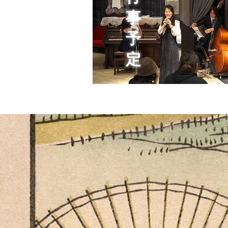
事
予
定