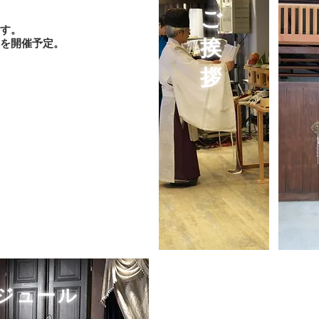
ご
す。
挨
事を開催予定。
拶
ジュール