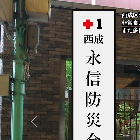
西成区
非常食
また多