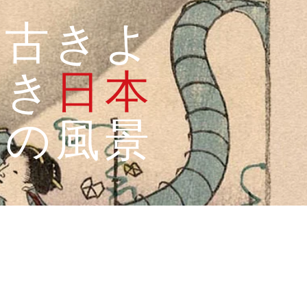
古きよ
き
日本
の風景