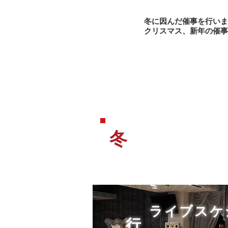
冬に因んだ催事を行いま
​クリスマス、新年の催
冬
ライブスケ
​行