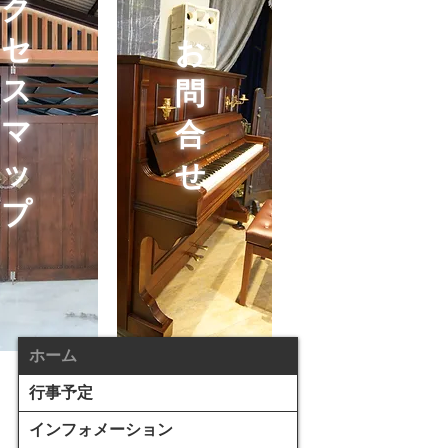
ク
セ
お
ス
問
マ
合
ッ
せ
プ
ホーム
行事予定
インフォメーション